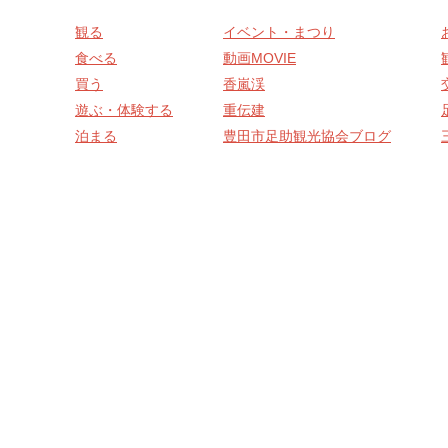
観る
イベント・まつり
食べる
動画MOVIE
買う
香嵐渓
遊ぶ・体験する
重伝建
泊まる
豊田市足助観光協会ブログ