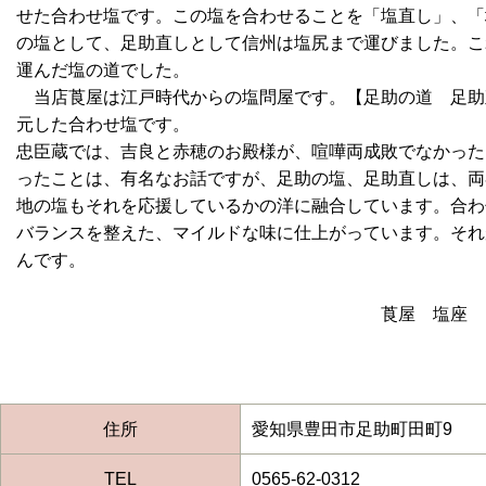
せた合わせ塩です。この塩を合わせることを「塩直し」、「
の塩として、足助直しとして信州は塩尻まで運びました。こ
運んだ塩の道でした。
当店莨屋は江戸時代からの塩問屋です。【足助の道 足助
元した合わせ塩です。
忠臣蔵では、吉良と赤穂のお殿様が、喧嘩両成敗でなかった
ったことは、有名なお話ですが、足助の塩、足助直しは、両
地の塩もそれを応援しているかの洋に融合しています。合わ
バランスを整えた、マイルドな味に仕上がっています。それ
んです。
莨屋 塩座 ９代
住所
愛知県豊田市足助町田町9
TEL
0565-62-0312