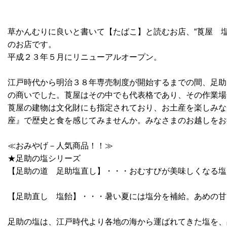
草かんむりに良いと書いて【たばこ】と読むお店、“莨屋 
のお店です。
平成２３年５月にリニューアルオープン。
江戸時代から明治３８年専売制度が開始するまでの間、足助
の商いでした。莨屋はその中でも代表格であり、その作業場
莨屋の建物は文化財にも指定されており、お土産を楽しみな
座』で歴史と食を感じてみませんか。みなさまのお越しをお
≪おみやげ－人気商品！！≫
★足助の塩シリーズ
【足助の道 足助塩直し】・・・おむすびが美味しくなる塩
【足助直し 塩飴】・・・暑い夏には塩分を補給。あめの甘
足助の塩は、江戸時代より各地の海から運ばれてきた塩を、