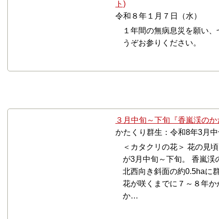
ト)
令和８年１月７日（水）
１年間の無病息災を願い、
うぞお参りください。
2・3月
３月中旬～下旬『香嵐渓のか
かたくり群生：令和8年3月
＜カタクリの花＞ 花の見
が3月中旬～下旬。 香嵐
北西向き斜面の約0.5ha
花が咲くまでに７～８年か
か…