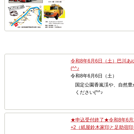
6月
令和8年6月6日（土）巴川あ
(^^♪
令和8年6月6日（土）
国定公園香嵐渓や、自然豊
ください(^^♪
★申込受付終了★令和8年6月
+2（紙屋鈴木家印と足助宿