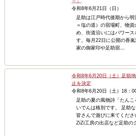
～』
令和8年6月21日（日）
足助は江戸時代後期から明
＝塩の道）の宿場町、物資
め、街道沿いにはパワース
す。毎月22日に公開の香
家の御家印や足助宿…
令和8年6月20日（土）足助
止を決定
令和8年6月20日（土）18：00
足助の夏の風物詩「たんこ
いでんは格別です。 足助
皆さんで遊びに来てくださ
ZiZi工房の出店など足助