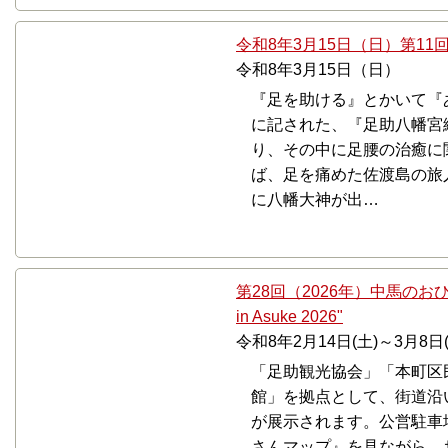
令和8年3月15日（日）第1
令和8年3月15日（日）
『足を助ける』とかいて『
に記された、『足助八幡宮
り、その中に足腰の治癒に
ば、足を痛めた佐渡島の旅
に八幡大神が出…
第28回（2026年）中馬のおひなさん
in Asuke 2026"
令和8年2月14日(土)～3月8日(日) Feb
「足助観光協会」「本町区
館」を拠点として、街道沿
が展示されます。公営駐車
さんマップ』を見ながら、