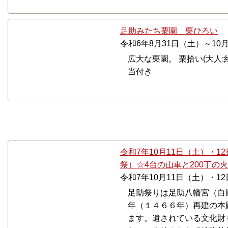
足助みたち栗園 栗ひろい
令和6年8月31日（土）～10
広大な栗園。 栗拾い(大人:約
当付き
10月
令和7年10月11日（土）・
祭）☆4台の山車と200丁の
令和7年10月11日（土）・1
足助祭りは足助八幡宮（白
年（１４６６年）再建の本
ます。遺されている文化財