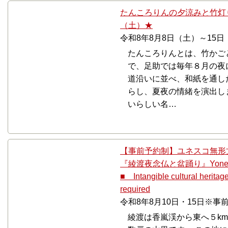
たんころりんの夕涼みと竹灯り
（土）★
令和8年8月8日（土）～15日
たんころりんとは、竹かご
で、足助では毎年８月の夜
道沿いに並べ、和紙を通し
らし、夏夜の情緒を演出し
いらしい名…
【事前予約制】ユネスコ無形
『綾渡夜念仏と盆踊り』Yonenbuts
■ Intangible cultural herit
required
令和8年8月10日・15日※事
綾渡は香嵐渓から東へ５km