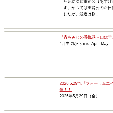
た足助次郎重範公（あすけ
す。かつては重範公の命日
したが、最近は桜…
『青もみじの香嵐渓～山は青きふる
4月中旬から mid. April-May
5月
2026.5.29fri.『フォー
催！！
2026年5月29日（金）