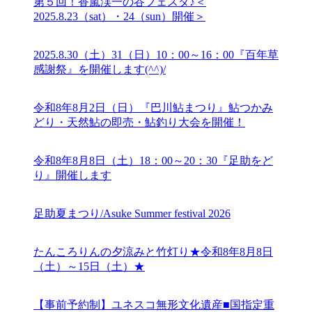
第５回！香嵐渓一の谷フェスタ♪＜
2025.8.23（sat）・24（sun）開催＞
2025.8.30（土）31（日）10：00～16：00『百年草
感謝祭』を開催します(^^)/
令和8年8月2日（日）『巴川鮎まつり』鮎つかみ
どり・天然鮎の即売・鮎釣り大会を開催！
令和8年8月8日（土）18：00～20：30『足助をど
り』開催します
足助夏まつり/Asuke Summer festival 2026
たんころりんの夕涼みと竹灯り★令和8年8月8日
（土）～15日（土）★
【事前予約制】ユネスコ無形文化遺産■国指定重