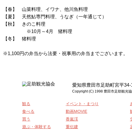
【春】 山菜料理、イワナ、他川魚料理
【夏】 天然鮎専門料理、うなぎ（一年通じて）
【秋】 きのこ料理
※10月～4月 猪料理
【冬】 猪料理
※1,100円の弁当から法要・祝事用の弁当までございます。
愛知県豊田市足助町宮平34-1 電話:0
Copyright (C) 1998 豊
観る
イベント・まつり
食べる
動画MOVIE
買う
香嵐渓
遊ぶ・体験する
重伝建