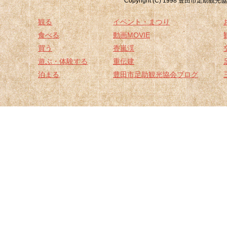
Copyright (C) 1998 豊
観る
イベント・まつり
食べる
動画MOVIE
買う
香嵐渓
遊ぶ・体験する
重伝建
泊まる
豊田市足助観光協会ブログ