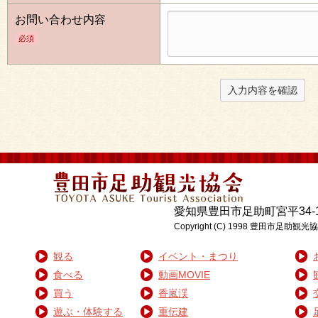
お問い合わせ内容
必須
愛知県豊田市足助町宮平34-1 電話:0
Copyright (C) 1998 豊
観る
イベント・まつり
食べる
動画MOVIE
買う
香嵐渓
遊ぶ・体験する
重伝建