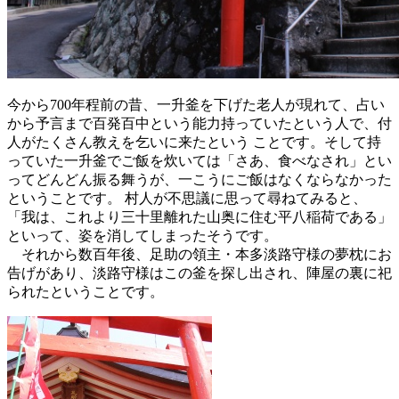
今から700年程前の昔、一升釜を下げた老人が現れて、占い
から予言まで百発百中という能力持っていたという人で、付
人がたくさん教えを乞いに来たという ことです。そして持
っていた一升釜でご飯を炊いては「さあ、食べなされ」とい
ってどんどん振る舞うが、一こうにご飯はなくならなかった
ということです。 村人が不思議に思って尋ねてみると、
「我は、これより三十里離れた山奥に住む平八稲荷である」
といって、姿を消してしまったそうです。
それから数百年後、足助の領主・本多淡路守様の夢枕にお
告げがあり、淡路守様はこの釜を探し出され、陣屋の裏に祀
られたということです。