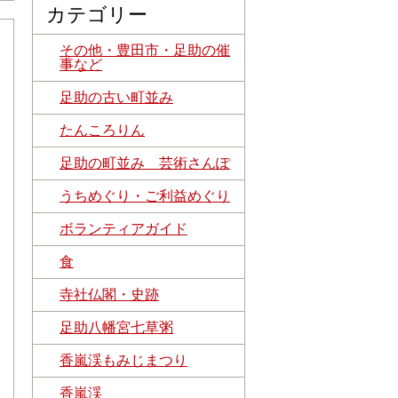
カテゴリー
その他・豊田市・足助の催
事など
足助の古い町並み
たんころりん
足助の町並み 芸術さんぽ
うちめぐり・ご利益めぐり
ボランティアガイド
食
寺社仏閣・史跡
足助八幡宮七草粥
香嵐渓もみじまつり
香嵐渓