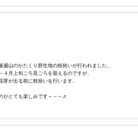
かたくり群生地の枯れ枝拾いを行いました。
飯盛山のかたくり群生地の枝拾いが行われました。
～４月上旬ごろ見ごろを迎えるのですが、
花芽が出る前に枝拾いを行います。
のがとても楽しみです～～～♬