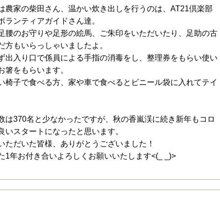
は農家の柴田さん、温かい炊き出しを行うのは、AT21倶楽部
ボランティアガイドさん達。
足腰のお守りや足形の絵馬、ご朱印をいただいたり、足助の古
だ方もいらっしゃいましたよ。
ず出入り口で係員による手指の消毒をし、整理券をもらい使い
お箸をもらいます。
い椅子で食べる方、家や車で食べるとビニール袋に入れてテイ
数は370名と少なかったですが、秋の香嵐渓に続き新年もコロ
良いスタートになったと思います。
いただいた皆様、ありがとうございました！
年お付き合いよろしくお願いいたします<(_ _)>