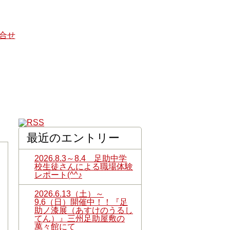
最近のエントリー
2026.8.3～8.4 足助中学
校生徒さんによる職場体験
レポート(^^♪
2026.6.13（土）～
9.6（日）開催中！！『足
助ノ漆展（あすけのうるし
てん）』三州足助屋敷の
萬々館にて