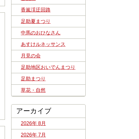
香嵐渓迂回路
足助夏まつり
中馬のおひなさん
あすけルネッサンス
月見の会
足助地区おいでんまつり
足助まつり
草花・自然
アーカイブ
2026年 8月
2026年 7月