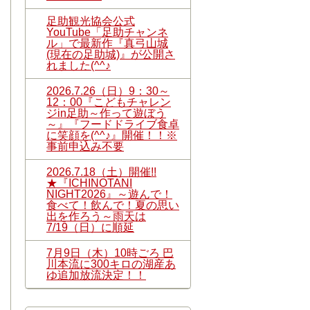
足助観光協会公式
YouTube「足助チャンネ
ル」で最新作『真弓山城
(現在の足助城)』が公開さ
れました(^^♪
2026.7.26（日）9：30～
12：00『こどもチャレン
ジin足助～作って遊ぼう
～』『フードドライブ食卓
に笑顔を(^^♪』開催！！※
事前申込み不要
2026.7.18（土）開催!!
★『ICHINOTANI
NIGHT2026』～遊んで！
食べて！飲んで！夏の思い
出を作ろう～雨天は
7/19（日）に順延
7月9日（木）10時ごろ 巴
川本流に300キロの湖産あ
ゆ追加放流決定！！