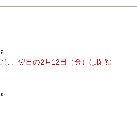
祝）三州足助屋敷・足助城を開館します。
は
館し、翌日の2月12日（金）は閉館
00