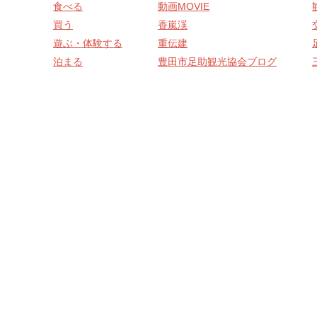
食べる
動画MOVIE
買う
香嵐渓
遊ぶ・体験する
重伝建
泊まる
豊田市足助観光協会ブログ