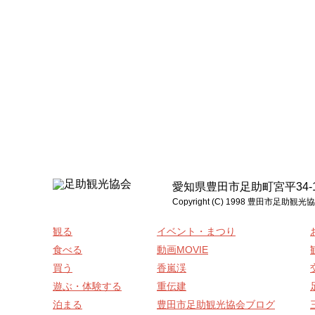
愛知県豊田市足助町宮平34-1 電話:0
Copyright (C) 1998 豊
観る
イベント・まつり
食べる
動画MOVIE
買う
香嵐渓
遊ぶ・体験する
重伝建
泊まる
豊田市足助観光協会ブログ