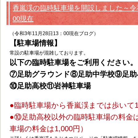
香嵐渓の臨時駐車場を開設しました～令和3
00現在
（令和3年11月28日13：00現在ブログ）
【駐車場情報】
常設の駐車場が混雑しております。
以下の臨時駐車場をご利用ください。
⑦足助グラウンド⑧足助中学校⑨足助
⑩足助高校⑪岩神駐車場
●臨時駐車場から香嵐渓までは歩いて
●⑩足助高校以外の臨時駐車場の料金は
車場の料金は1,000円）