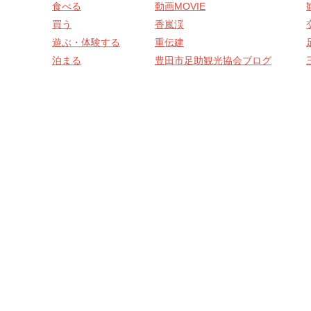
食べる
動画MOVIE
買う
香嵐渓
遊ぶ・体験する
重伝建
泊まる
豊田市足助観光協会ブログ