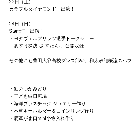
23日（土）
カラフルダイヤモンド 出演！
24日（日）
Star☆T 出演！
トヨタヴェルブリッツ選手トークショー
「あすけ探訪 -あすたん-」公開収録
その他にも豊田大谷高校ダンス部や、和太鼓龍桜流のパフ
アクティビティ＆ワークショップ
・鮎のつかみどり
・子ども縁日広場
・海洋プラスチック ジュエリー作り
・本革キーホルダー＆コインリング作り
・鹿革がま口mini小物入れ作り