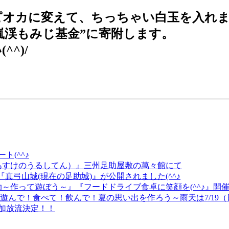
ピオカに変えて、ちっちゃい白玉を入れ
嵐渓もみじ基金”に寄附します。
^)/
ト(^^♪
漆展（あすけのうるしてん）』三州足助屋敷の萬々館にて
『真弓山城(現在の足助城)』が公開されました(^^♪
ンジin足助～作って遊ぼう～』『フードドライブ食卓に笑顔を(^^♪』
HT2026』～遊んで！食べて！飲んで！夏の思い出を作ろう～雨天は7/1
追加放流決定！！