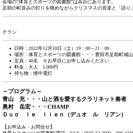
会場の“体育とスポーツの図書館”は高台にあります。
足助の町並みの灯りを眺めながらクリスマスの音楽と「語り
チラシ
日時：2022年12月10日（土）19：00～21：00
場所：体育とスポーツの図書館・・・豊田市足助町城山49
定員：40名 ※お早目にお申し込みください
料金：大人 1,000円
持ち物：懐中電灯
～プログラム～
青山 充・・・山と酒を愛するクラリネット奏者
奥村 岳宏・・・CHAMP
Ｄｕｏ ｌｅ ｌｉｅｎ（デュオ ル リアン）
【お申込み・お問合せ】