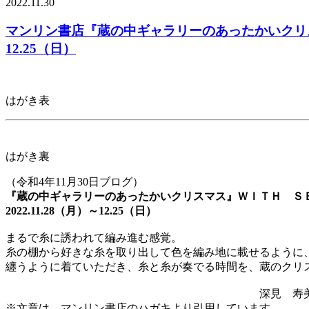
2022.11.30
マンリン書店『蔵の中ギャラリーのあったかいクリスマ
12.25（日）
はがき表
はがき裏
（令和4年11月30日ブログ）
『蔵の中ギャラリーのあったかいクリスマス』ＷＩＴＨ Ｓ
2022.11.28（月）～12.25（日）
まるで糸に誘われて編み進む感覚。
糸の棚から好きな糸を取り出して色を編み地に載せるように
纏うように着ていただき、糸と糸が奏でる時間を、蔵のクリ
深見 寿美子 深見
※文章は、マンリン書店のハガキより引用しています