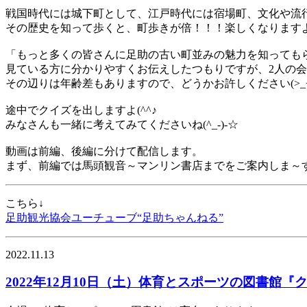
戦国時代には城下町として、江戸時代には宿場町、文化や流
その歴史を知って歩くと、町歩きが倍！！！楽しくなります
「もっと多くの皆さんに足助の古い町並みの魅力を知っても
見ている方に分かりやすくお伝えしたつもりですが、2人の会話
その辺りは年齢差もありますので、どうかお許しください(>_<
途中でクイズを出しますよ(^^♪
みなさんも一緒に考えてみてくださいね(^_-)-☆
動画は前編、後編に分けて配信します。
まず、前編では馬頭観音～マンリン書店までをご案内しま～
こちら↓
足助観光協会ユーチューブ“足助ちゃんねる”
2022.11.13
2022年12月10日（土）体育とスポーツの図書館