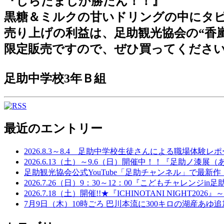
『しらたましか勝たん！！』
黒糖＆ミルクの甘いドリングの中にタ
売り上げの利益は、足助観光協会の“香
限定販売ですので、ぜひ買ってください(^
足助中学校3年Ｂ組
最近のエントリー
2026.8.3～8.4 足助中学校生徒さんによる職場体験レポー
2026.6.13（土）～9.6（日）開催中！！『足助ノ
足助観光協会公式YouTube「足助チャンネル」で最新作
2026.7.26（日）9：30～12：00『こどもチャレ
2026.7.18（土）開催!!★『ICHINOTANI NIG
7月9日（木）10時ごろ 巴川本流に300キロの湖産あゆ