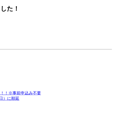
ました！
開催！！※事前申込み不要
9（日）に順延