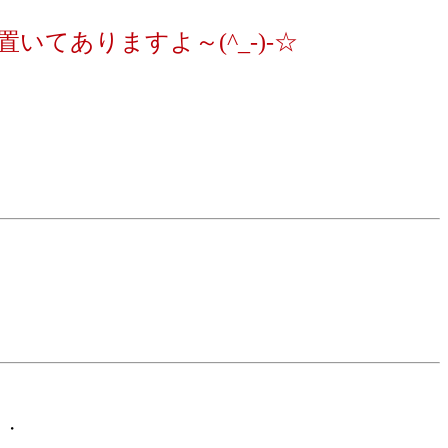
てありますよ～(^_-)-☆
・・