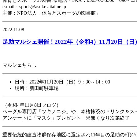
体育とスポーツの図書館/電話・FAX：0565-62-3500 090-423
e-mail：sports@asuke.aitai.ne.jp
主催：NPO法人「体育とスポーツの図書館」
2022.11.08
足助マルシェ開催！2022年（令和4）11月20日（日）
マルシェちらし
日時：2022年11月20日（日）9：30～14：00
場所：新田町駐車場
（令和4年11月8日ブログ）
ベーグル専門店「ツキノニジ」や、本格抹茶のドリンク＆スイ
アンケートに「マスク」プレゼント ※無くなり次第終了
重要伝統的建造物群保存地区に選定され11年目の足助の町(^^