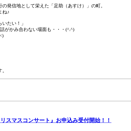
行の発信地として栄えた「足助（あすけ）」の町。
よね♪
らいたい！」
がかみ合わない場面も・・・(^.^)
)
す。
『クリスマスコンサート』お申込み受付開始！！