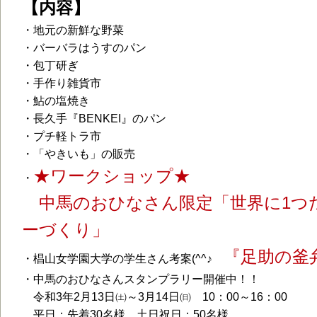
【内容】
・地元の新鮮な野菜
・バーバラはうすのパン
・包丁研ぎ
・手作り雑貨市
・鮎の塩焼き
・長久手『BENKEI』のパン
・プチ軽トラ市
・「やきいも」の販売
★ワークショップ★
・
中馬のおひなさん限定「世界に1つ
ーづくり」
『足助の釜
・椙山女学園大学の学生さん考案(^^♪
・中馬のおひなさんスタンプラリー開催中！！
令和3年2月13日㈯～3月14日㈰ 10：00～16：00
平日：先着30名様 土日祝日：50名様