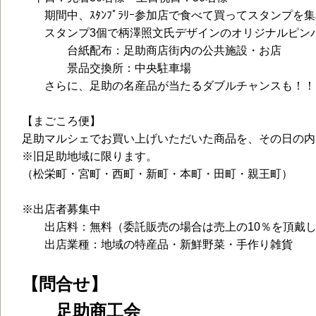
期間中、ｽﾀﾝﾌﾟﾗﾘｰ参加店で食べて買ってスタンプを
スタンプ3個で柄澤照文氏デザインのオリジナルピン
台紙配布：足助商店街内の公共施設・お店
景品交換所：中央駐車場
さらに、足助の名産品が当たるダブルチャンスも！！
【まごころ便】
足助マルシェでお買い上げいただいた商品を、その日の内
※旧足助地域に限ります。
（松栄町・宮町・西町・新町・本町・田町・親王町）
※出店者募集中
出店料：無料（委託販売の場合は売上の10％を頂戴し
出店業種：地域の特産品・新鮮野菜・手作り雑貨
【問合せ】
足助商工会