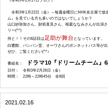
（令和3年2月17日ブログ）
令和3年1月22日（金）～毎週金曜日にNHK名古屋で放
ム』を見ている方も多いのではないでしょうか？
山口紗弥加さん、財前直見さん、桜庭ななみさんが出演さ
リー(^^)
足助が舞台
何と！！その6話目は
となっています。
白鷺館、バンバン堂、オーワさんのボンネットバス等が出
ぜひ、ご覧ください(^^♪
ドラマ10『ドリームチーム』6
番組名：
日付： 令和3年2月26日（金）
時間： 22時～22時45分 全8回
2021.02.16