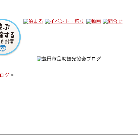
ログ
24（日）開催！『第5回 香嵐渓一の谷フェス
、アクティビティ！