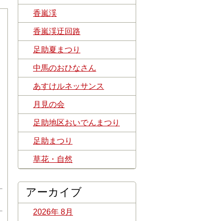
香嵐渓
香嵐渓迂回路
足助夏まつり
中馬のおひなさん
あすけルネッサンス
月見の会
足助地区おいでんまつり
足助まつり
草花・自然
アーカイブ
2026年 8月