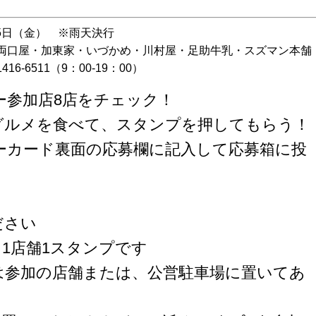
15日（金） ※雨天決行
両口屋・加東家・いづかめ・川村屋・足助牛乳・スズマン本舗
6-6511（9：00-19：00）
リー参加店8店をチェック！
串グルメを食べて、スタンプを押してもらう！
リーカード裏面の応募欄に記入して応募箱に投
ださい
1店舗1スタンプです
は参加の店舗または、公営駐車場に置いてあ