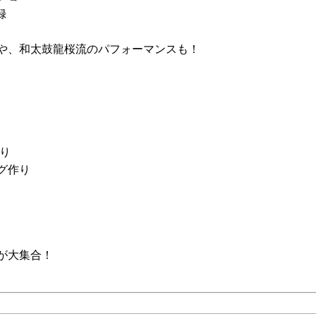
録
や、和太鼓龍桜流のパフォーマンスも！
ークショップ
り
グ作り
が大集合！