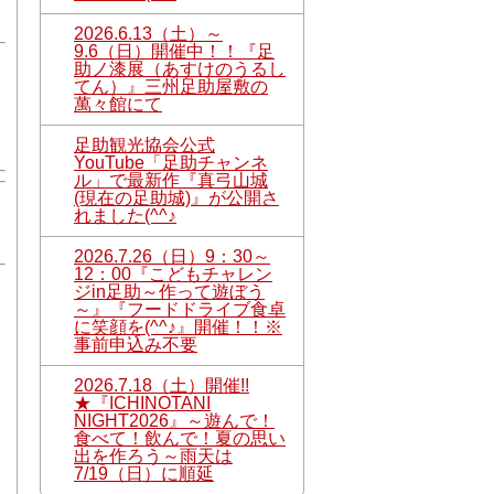
2026.6.13（土）～
9.6（日）開催中！！『足
助ノ漆展（あすけのうるし
てん）』三州足助屋敷の
萬々館にて
足助観光協会公式
YouTube「足助チャンネ
ル」で最新作『真弓山城
(現在の足助城)』が公開さ
れました(^^♪
2026.7.26（日）9：30～
12：00『こどもチャレン
ジin足助～作って遊ぼう
～』『フードドライブ食卓
に笑顔を(^^♪』開催！！※
事前申込み不要
2026.7.18（土）開催!!
★『ICHINOTANI
NIGHT2026』～遊んで！
食べて！飲んで！夏の思い
出を作ろう～雨天は
7/19（日）に順延