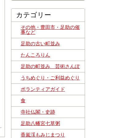
カテゴリー
その他・豊田市・足助の催
事など
足助の古い町並み
たんころりん
足助の町並み 芸術さんぽ
うちめぐり・ご利益めぐり
ボランティアガイド
食
寺社仏閣・史跡
足助八幡宮七草粥
香嵐渓もみじまつり