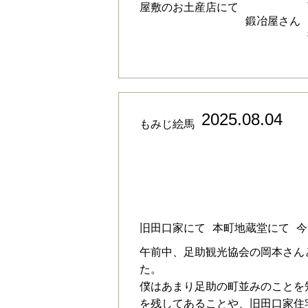
屋敷のお土産店にて
鍛冶屋さん
2025.08.04
もみじ絵馬
令和7年8月4日（月）
大山昊希さん
旧田口家にて
本町地蔵堂にて
今
午前中、足助観光協会の岡本さん
た。
僕はあまり足助の町並みのことを
を残してあることや、旧田口家住