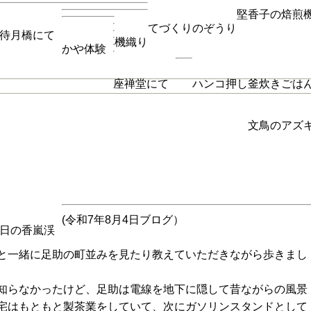
堅香子の焙煎
てづくりのぞうり
待月橋にて
機織り
かや体験
座禅堂にて
ハンコ押し
釜炊きごは
文鳥のアズ
足助中学校職場体験レポート1日目 2年生
(令和7年8月4日ブログ）
日の香嵐渓
と一緒に足助の町並みを見たり教えていただきながら歩きまし
知らなかったけど、足助は電線を地下に隠して昔ながらの風景
宅はもともと製茶業をしていて、次にガソリンスタンドとして