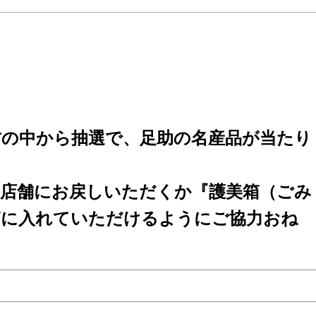
8.15（金）中馬街道足助宿『串日和（くしびよ
開催！！
方の中から抽選で、足助の名産品が当たり
各店舗にお戻しいただくか『護美箱（ごみ
箱に入れていただけるようにご協力おね