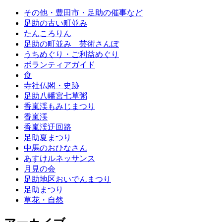
その他・豊田市・足助の催事など
足助の古い町並み
たんころりん
足助の町並み 芸術さんぽ
うちめぐり・ご利益めぐり
ボランティアガイド
食
寺社仏閣・史跡
足助八幡宮七草粥
香嵐渓もみじまつり
香嵐渓
香嵐渓迂回路
足助夏まつり
中馬のおひなさん
あすけルネッサンス
月見の会
足助地区おいでんまつり
足助まつり
草花・自然