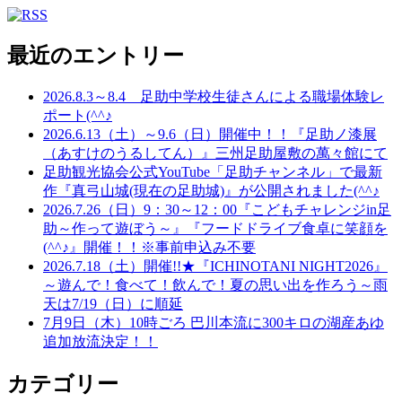
最近のエントリー
2026.8.3～8.4 足助中学校生徒さんによる職場体験レ
ポート(^^♪
2026.6.13（土）～9.6（日）開催中！！『足助ノ漆展
（あすけのうるしてん）』三州足助屋敷の萬々館にて
足助観光協会公式YouTube「足助チャンネル」で最新
作『真弓山城(現在の足助城)』が公開されました(^^♪
2026.7.26（日）9：30～12：00『こどもチャレンジin足
助～作って遊ぼう～』『フードドライブ食卓に笑顔を
(^^♪』開催！！※事前申込み不要
2026.7.18（土）開催!!★『ICHINOTANI NIGHT2026』
～遊んで！食べて！飲んで！夏の思い出を作ろう～雨
天は7/19（日）に順延
7月9日（木）10時ごろ 巴川本流に300キロの湖産あゆ
追加放流決定！！
カテゴリー