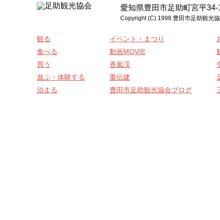
愛知県豊田市足助町宮平34-1 電話:0
Copyright (C) 1998 豊
観る
イベント・まつり
食べる
動画MOVIE
買う
香嵐渓
遊ぶ・体験する
重伝建
泊まる
豊田市足助観光協会ブログ