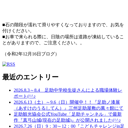
■石の階段が濡れて滑りやすくなっておりますので、お気を
付けください。
■お車で来られる際に、日陰の場所は道路が凍結しているこ
とがありますので、ご注意ください。。
（令和2年12月16日ブログ）
最近のエントリー
2026.8.3～8.4 足助中学校生徒さんによる職場体験レ
ポート(^^♪
2026.6.13（土）～9.6（日）開催中！！『足助ノ漆展
（あすけのうるしてん）』三州足助屋敷の萬々館にて
足助観光協会公式YouTube「足助チャンネル」で最新
作『真弓山城(現在の足助城)』が公開されました(^^♪
2026.7.26（日）9：30～12：00『こどもチャレンジin足