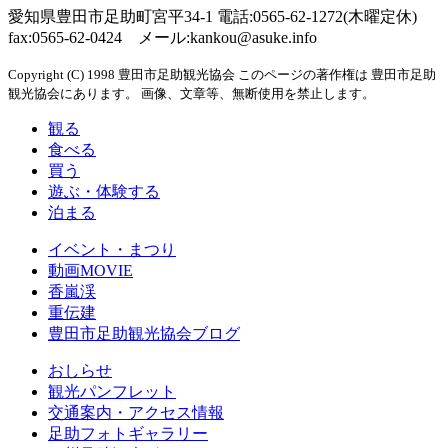
愛知県豊田市足助町宮平34-1 電話:0565-62-1272(木曜定休)
fax:0565-62-0424 メール:kankou@asuke.info
Copyright (C) 1998 豊田市足助観光協会 このページの著作権は 豊田市足助
観光協会にあります。 画像、文章等、無断使用を禁止します。
観る
食べる
買う
遊ぶ・体験する
泊まる
イベント・まつり
動画MOVIE
香嵐渓
重伝建
豊田市足助観光協会ブログ
おしらせ
観光パンフレット
交通案内・アクセス情報
足助フォトギャラリー