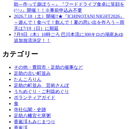
助～作って遊ぼう～』『フードドライブ食卓に笑顔を
(^^♪』開催！！※事前申込み不要
2026.7.18（土）開催!!★『ICHINOTANI NIGHT2026』
～遊んで！食べて！飲んで！夏の思い出を作ろう～雨
天は7/19（日）に順延
7月9日（木）10時ごろ 巴川本流に300キロの湖産あゆ
追加放流決定！！
カテゴリー
その他・豊田市・足助の催事など
足助の古い町並み
たんころりん
足助の町並み 芸術さんぽ
うちめぐり・ご利益めぐり
ボランティアガイド
食
寺社仏閣・史跡
足助八幡宮七草粥
香嵐渓もみじまつり
香嵐渓