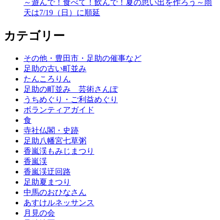
～遊んで！食べて！飲んで！夏の思い出を作ろう～雨
天は7/19（日）に順延
カテゴリー
その他・豊田市・足助の催事など
足助の古い町並み
たんころりん
足助の町並み 芸術さんぽ
うちめぐり・ご利益めぐり
ボランティアガイド
食
寺社仏閣・史跡
足助八幡宮七草粥
香嵐渓もみじまつり
香嵐渓
香嵐渓迂回路
足助夏まつり
中馬のおひなさん
あすけルネッサンス
月見の会