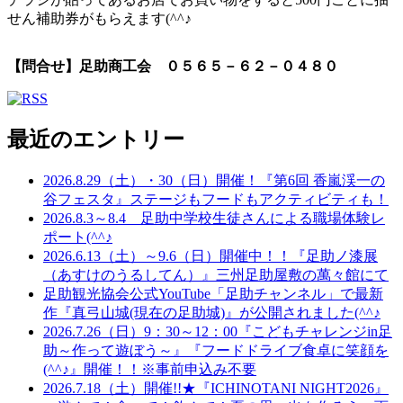
せん補助券がもらえます(^^♪
【問合せ】足助商工会 ０５６５－６２－０４８０
最近のエントリー
2026.8.29（土）・30（日）開催！『第6回 香嵐渓一の
谷フェスタ』ステージもフードもアクティビティも！
2026.8.3～8.4 足助中学校生徒さんによる職場体験レ
ポート(^^♪
2026.6.13（土）～9.6（日）開催中！！『足助ノ漆展
（あすけのうるしてん）』三州足助屋敷の萬々館にて
足助観光協会公式YouTube「足助チャンネル」で最新
作『真弓山城(現在の足助城)』が公開されました(^^♪
2026.7.26（日）9：30～12：00『こどもチャレンジin足
助～作って遊ぼう～』『フードドライブ食卓に笑顔を
(^^♪』開催！！※事前申込み不要
2026.7.18（土）開催!!★『ICHINOTANI NIGHT2026』