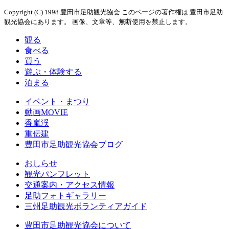
Copyright (C) 1998 豊田市足助観光協会 このページの著作権は 豊田市足助
観光協会にあります。 画像、文章等、無断使用を禁止します。
観る
食べる
買う
遊ぶ・体験する
泊まる
イベント・まつり
動画MOVIE
香嵐渓
重伝建
豊田市足助観光協会ブログ
おしらせ
観光パンフレット
交通案内・アクセス情報
足助フォトギャラリー
三州足助観光ボランティアガイド
豊田市足助観光協会について