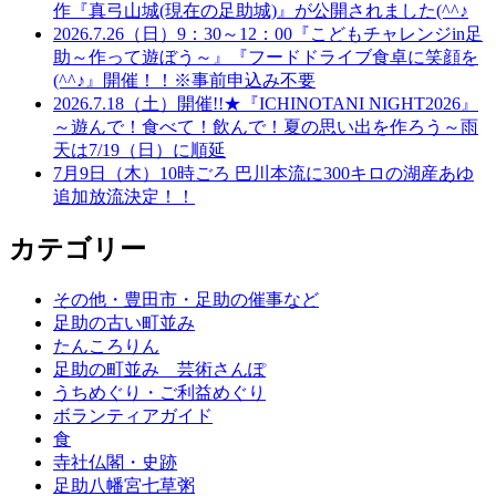
作『真弓山城(現在の足助城)』が公開されました(^^♪
2026.7.26（日）9：30～12：00『こどもチャレンジin足
助～作って遊ぼう～』『フードドライブ食卓に笑顔を
(^^♪』開催！！※事前申込み不要
2026.7.18（土）開催!!★『ICHINOTANI NIGHT2026』
～遊んで！食べて！飲んで！夏の思い出を作ろう～雨
天は7/19（日）に順延
7月9日（木）10時ごろ 巴川本流に300キロの湖産あゆ
追加放流決定！！
カテゴリー
その他・豊田市・足助の催事など
足助の古い町並み
たんころりん
足助の町並み 芸術さんぽ
うちめぐり・ご利益めぐり
ボランティアガイド
食
寺社仏閣・史跡
足助八幡宮七草粥