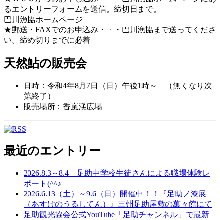
るエントリーフォームを送信。締切日まで。
巴川漁協ホームページ
★郵送・FAXでのお申込み・・・巴川漁協まで送ってくださ
い。締め切りまでに必着
天然鮎の販売会
日時：令和4年8月7日（日）午後1時～ （無くなり次
第終了）
販売場所：香嵐渓広場
最近のエントリー
2026.8.3～8.4 足助中学校生徒さんによる職場体験レ
ポート(^^♪
2026.6.13（土）～9.6（日）開催中！！『足助ノ漆展
（あすけのうるしてん）』三州足助屋敷の萬々館にて
足助観光協会公式YouTube「足助チャンネル」で最新