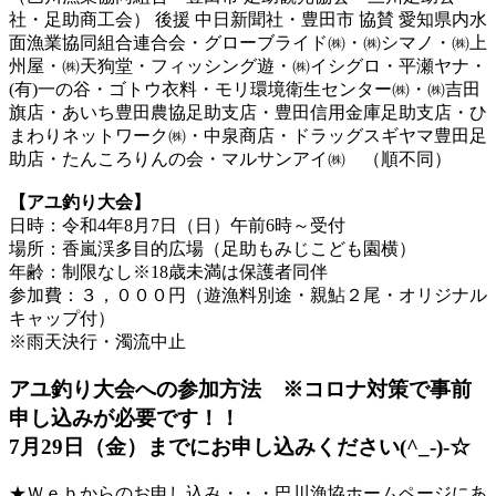
社・足助商工会） 後援 中日新聞社・豊田市 協賛 愛知県内水
面漁業協同組合連合会・グローブライド㈱・㈱シマノ・㈱上
州屋・㈱天狗堂・フィッシング遊・㈱イシグロ・平瀬ヤナ・
(有)一の谷・ゴトウ衣料・モリ環境衛生センター㈱・㈱吉田
旗店・あいち豊田農協足助支店・豊田信用金庫足助支店・ひ
まわりネットワーク㈱・中泉商店・ドラッグスギヤマ豊田足
助店・たんころりんの会・マルサンアイ㈱ （順不同）
【アユ釣り大会】
日時：令和4年8月7日（日）午前6時～受付
場所：香嵐渓多目的広場（足助もみじこども園横）
年齢：制限なし※18歳未満は保護者同伴
参加費：３，０００円（遊漁料別途・親鮎２尾・オリジナル
キャップ付）
※雨天決行・濁流中止
アユ釣り大会への参加方法 ※コロナ対策で事前
申し込みが必要です！！
7月29日（金）までにお申し込みください(^_-)-☆
★Ｗｅｂからのお申し込み・・・巴川漁協ホームページにあ