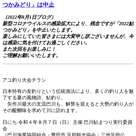
つかみどり」は中止
（2022年8月1日ブログ）
新型コロナウイルスの感染拡大により、残念ですが「2022鮎
つかみどり」を中止いたします。
楽しみにしていた皆さまには大変申し訳ございませんが、今
は感染に気を付けてお過ごしください。
また次回をお楽しみに！
ご理解お願いいたします。
アユ釣り大会チラシ
日本特有の友釣りという伝統漁法により、多くの釣り人を魅
了する夏の風物詩、鮎釣り。
矢作川最大の支流巴川も、解禁を迎えると大勢の釣り人が
その醍醐味を求めて川に訪れます。
日にち 令和４年８月７日（日） 主催 巴川鮎まつり実行委員
会
（巴川漁業協同組合・豊田市 足助観光協会・三州足助公