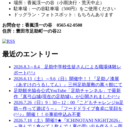
場所：香嵐渓一の谷（小雨決行・荒天中止）
駐車場：一の谷駐車場（500円）をご使用ください
ドッグラン・フォトスポット：もちろんあります
お問合せ：香嵐渓一の谷 0565-62-0508
住所：豊田市足助町一の谷22
最近のエントリー
2026.8.3～8.4 足助中学校生徒さんによる職場体験レ
ポート(^^♪
2026.6.13（土）～9.6（日）開催中！！『足助ノ漆展
（あすけのうるしてん）』三州足助屋敷の萬々館にて
足助観光協会公式YouTube「足助チャンネル」で最新
作『真弓山城(現在の足助城)』が公開されました(^^♪
2026.7.26（日）9：30～12：00『こどもチャレンジin足
助～作って遊ぼう～』『フードドライブ食卓に笑顔を
(^^♪』開催！！※事前申込み不要
2026.7.18（土）開催!!★『ICHINOTANI NIGHT2026』
～遊んで！食べて！飲んで！夏の思い出を作ろう～雨