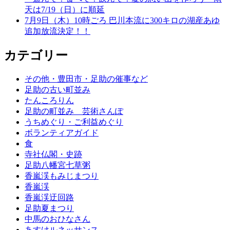
天は7/19（日）に順延
7月9日（木）10時ごろ 巴川本流に300キロの湖産あゆ
追加放流決定！！
カテゴリー
その他・豊田市・足助の催事など
足助の古い町並み
たんころりん
足助の町並み 芸術さんぽ
うちめぐり・ご利益めぐり
ボランティアガイド
食
寺社仏閣・史跡
足助八幡宮七草粥
香嵐渓もみじまつり
香嵐渓
香嵐渓迂回路
足助夏まつり
中馬のおひなさん
あすけルネッサンス