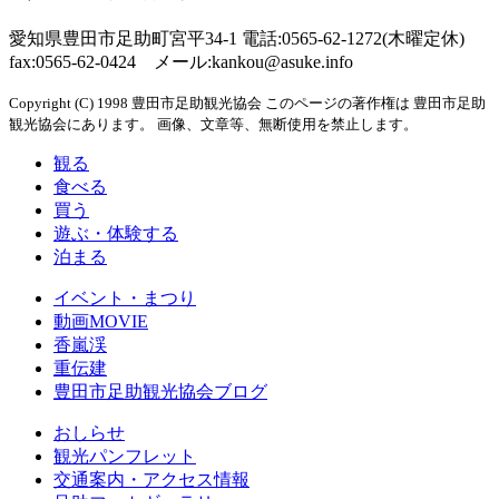
愛知県豊田市足助町宮平34-1 電話:0565-62-1272(木曜定休)
fax:0565-62-0424 メール:kankou@asuke.info
Copyright (C) 1998 豊田市足助観光協会 このページの著作権は 豊田市足助
観光協会にあります。 画像、文章等、無断使用を禁止します。
観る
食べる
買う
遊ぶ・体験する
泊まる
イベント・まつり
動画MOVIE
香嵐渓
重伝建
豊田市足助観光協会ブログ
おしらせ
観光パンフレット
交通案内・アクセス情報