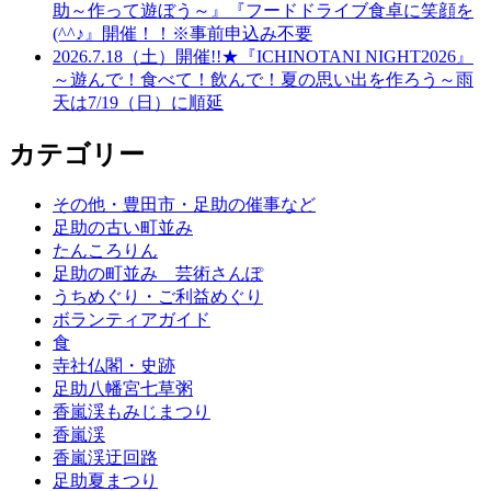
助～作って遊ぼう～』『フードドライブ食卓に笑顔を
(^^♪』開催！！※事前申込み不要
2026.7.18（土）開催!!★『ICHINOTANI NIGHT2026』
～遊んで！食べて！飲んで！夏の思い出を作ろう～雨
天は7/19（日）に順延
カテゴリー
その他・豊田市・足助の催事など
足助の古い町並み
たんころりん
足助の町並み 芸術さんぽ
うちめぐり・ご利益めぐり
ボランティアガイド
食
寺社仏閣・史跡
足助八幡宮七草粥
香嵐渓もみじまつり
香嵐渓
香嵐渓迂回路
足助夏まつり