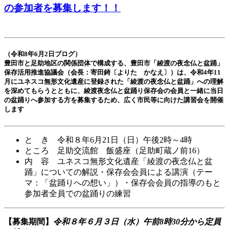
の参加者を募集します！！
（令和8年6月2日ブログ）
豊田市と足助地区の関係団体で構成する、豊田市「綾渡の夜念仏と盆踊」
保存活用推進協議会（会長：寄田錡〔よりた かなえ〕）は、令和4年11
月にユネスコ無形文化遺産に登録された「綾渡の夜念仏と盆踊」への理解
を深めてもらうとともに、綾渡夜念仏と盆踊り保存会の会員と一緒に当日
の盆踊りへ参加する方を募集するため、広く市民等に向けた講習会を開催
します
と き 令和８年6月21日（日）午後2時～4時
ところ 足助交流館 飯盛座（足助町蔵ノ前16）
内 容 ユネスコ無形文化遺産「綾渡の夜念仏と盆
踊」についての解説・保存会会員による講演（テー
マ：「盆踊りへの想い」）・保存会会員の指導のもと
参加者全員での盆踊りの練習
【募集期間】
令和８年６月３日（水）午前8時30分から定員