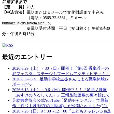
に達するまで
【定 員】
20人
【申込方法】
電話またはＥメールで文化財課まで申込み
（電話：0565-32-6561、Ｅメール：
bunkazai@city.toyota.aichi.jp）
※電話受付時間：平日（祝日除く）午前8時30
分～午後５時15分
最近のエントリー
2026.8.29（土）・30（日）開催！『第6回 香嵐渓一の
谷フェスタ』ステージもフードもアクティビティも！
2026.8.3～8.4 足助中学校生徒さんによる職場体験レ
ポート(^^♪
2026.6.13（土）～9.6（日）開催中！！『足助ノ漆展
（あすけのうるしてん）』三州足助屋敷の萬々館にて
足助観光協会公式YouTube「足助チャンネル」で最新
作『真弓山城(現在の足助城)』が公開されました(^^♪
2026.7.26（日）9：30～12：00『こどもチャレンジin足