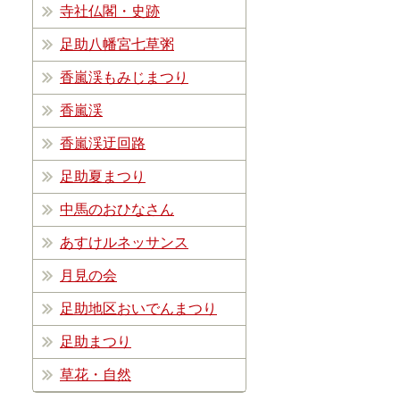
寺社仏閣・史跡
足助八幡宮七草粥
香嵐渓もみじまつり
香嵐渓
香嵐渓迂回路
足助夏まつり
中馬のおひなさん
あすけルネッサンス
月見の会
足助地区おいでんまつり
足助まつり
草花・自然