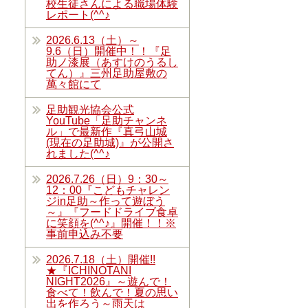
校生徒さんによる職場体験
レポート(^^♪
2026.6.13（土）～
9.6（日）開催中！！『足
助ノ漆展（あすけのうるし
てん）』三州足助屋敷の
萬々館にて
足助観光協会公式
YouTube「足助チャンネ
ル」で最新作『真弓山城
(現在の足助城)』が公開さ
れました(^^♪
2026.7.26（日）9：30～
12：00『こどもチャレン
ジin足助～作って遊ぼう
～』『フードドライブ食卓
に笑顔を(^^♪』開催！！※
事前申込み不要
2026.7.18（土）開催!!
★『ICHINOTANI
NIGHT2026』～遊んで！
食べて！飲んで！夏の思い
出を作ろう～雨天は