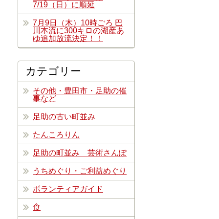
7/19（日）に順延
7月9日（木）10時ごろ 巴
川本流に300キロの湖産あ
ゆ追加放流決定！！
カテゴリー
その他・豊田市・足助の催
事など
足助の古い町並み
たんころりん
足助の町並み 芸術さんぽ
うちめぐり・ご利益めぐり
ボランティアガイド
食