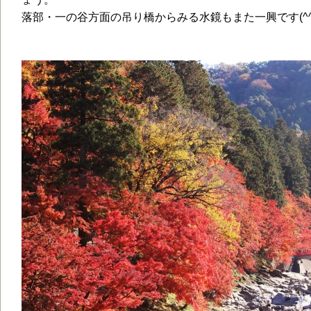
落部・一の谷方面の吊り橋からみる水鏡もまた一興です(^^