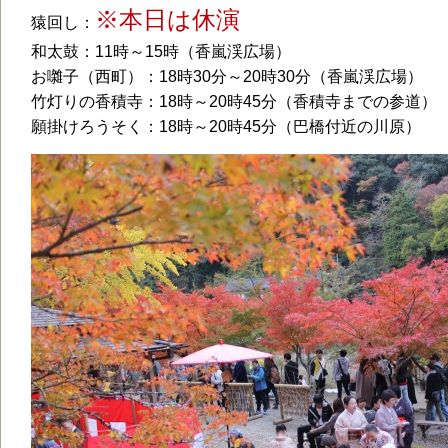
※本日は休演
猿回し：
和太鼓：11時～15時（香嵐渓広場）
お囃子（西町）：18時30分～20時30分（香嵐渓広場）
竹灯りの香積寺：18時～20時45分（香積寺までの参道）
願掛けろうそく：18時～20時45分（巴橋付近の川原）