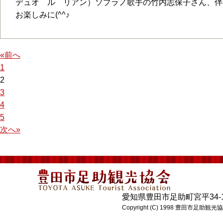
デュオ ル リアン）ソプラノ歌手の竹内志保子さん、伴
お楽しみに(^^♪
«前へ
1
2
3
4
5
次へ»
愛知県豊田市足助町宮平34-1 電話:0
Copyright (C) 1998 豊