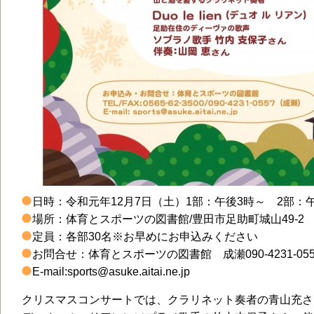
日時：令和元年12月7日（土）1部：午後3時～ 2部：午
場所：体育とスポーツの図書館/豊田市足助町城山49-2
定員：各部30名※お早めにお申込みください
お問合せ：体育とスポーツの図書館 成瀬090-4231-055
E-mail:sports@asuke.aitai.ne.jp
クリスマスコンサートでは、クラリネット奏者の青山充さん、ディ