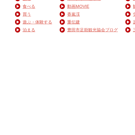
食べる
動画MOVIE
買う
香嵐渓
遊ぶ・体験する
重伝建
泊まる
豊田市足助観光協会ブログ