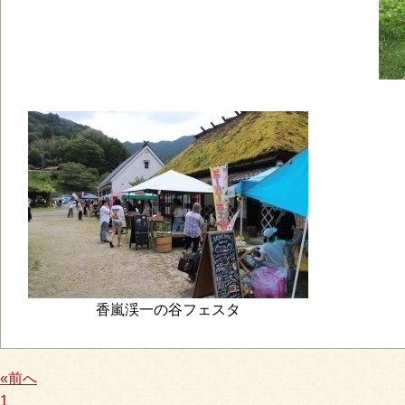
香嵐渓一の谷フェスタ
«前へ
1