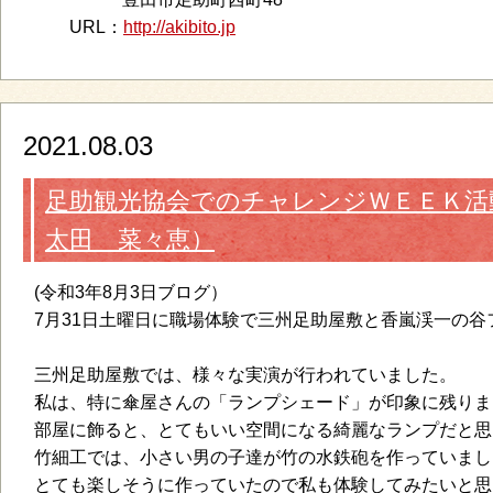
URL：
http://akibito.jp
2021.08.03
足助観光協会でのチャレンジＷＥＥＫ
太田 菜々恵）
(令和3年8月3日ブログ）
7月31日土曜日に職場体験で三州足助屋敷と香嵐渓一の
三州足助屋敷では、様々な実演が行われていました。
私は、特に傘屋さんの「ランプシェード」が印象に残りま
部屋に飾ると、とてもいい空間になる綺麗なランプだと思
竹細工では、小さい男の子達が竹の水鉄砲を作っていまし
とても楽しそうに作っていたので私も体験してみたいと思