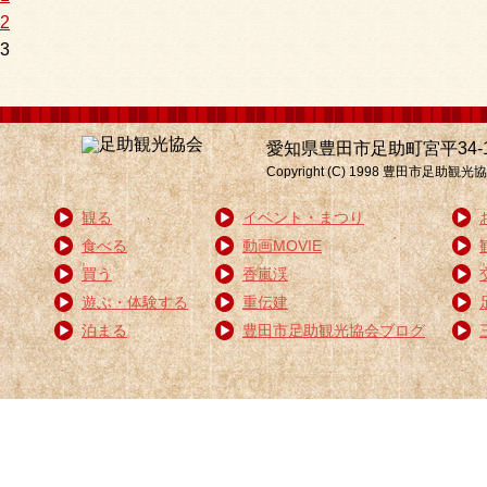
2
3
愛知県豊田市足助町宮平34-1 電話:0
Copyright (C) 1998 豊
観る
イベント・まつり
食べる
動画MOVIE
買う
香嵐渓
遊ぶ・体験する
重伝建
泊まる
豊田市足助観光協会ブログ