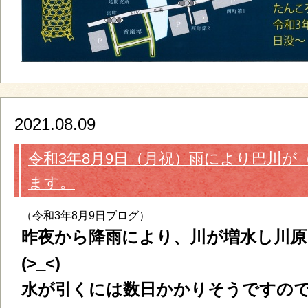
2021.08.09
令和3年8月9日（月祝）雨により巴川が
ます。
（令和3年8月9日ブログ）
昨夜から降雨により、川が増水し川
(>_<)
水が引くには数日かかりそうですの