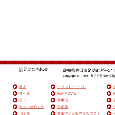
愛知県豊田市足助町宮平34-1 電話:0
Copyright (C) 1998 豊
観る
イベント・まつり
食べる
動画MOVIE
買う
香嵐渓
遊ぶ・体験する
重伝建
泊まる
豊田市足助観光協会ブログ