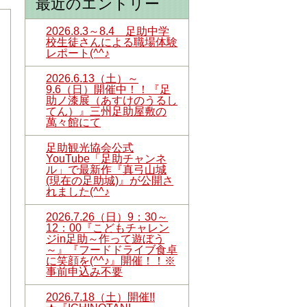
最近のエントリー
2026.8.3～8.4 足助中学
校生徒さんによる職場体験
レポート(^^♪
2026.6.13（土）～
9.6（日）開催中！！『足
助ノ漆展（あすけのうるし
てん）』三州足助屋敷の
萬々館にて
足助観光協会公式
YouTube「足助チャンネ
ル」で最新作『真弓山城
(現在の足助城)』が公開さ
れました(^^♪
2026.7.26（日）9：30～
12：00『こどもチャレン
ジin足助～作って遊ぼう
～』『フードドライブ食卓
に笑顔を(^^♪』開催！！※
事前申込み不要
2026.7.18（土）開催!!