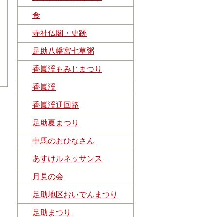
食
寺社仏閣・史跡
足助八幡宮七草粥
香嵐渓もみじまつり
香嵐渓
香嵐渓迂回路
足助夏まつり
中馬のおひなさん
あすけルネッサンス
月見の会
足助地区おいでんまつり
足助まつり