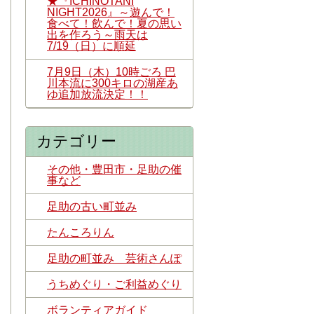
★『ICHINOTANI
NIGHT2026』～遊んで！
食べて！飲んで！夏の思い
出を作ろう～雨天は
7/19（日）に順延
7月9日（木）10時ごろ 巴
川本流に300キロの湖産あ
ゆ追加放流決定！！
カテゴリー
その他・豊田市・足助の催
事など
足助の古い町並み
たんころりん
足助の町並み 芸術さんぽ
うちめぐり・ご利益めぐり
ボランティアガイド