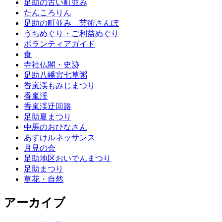
足助の古い町並み
たんころりん
足助の町並み 芸術さんぽ
うちめぐり・ご利益めぐり
ボランティアガイド
食
寺社仏閣・史跡
足助八幡宮七草粥
香嵐渓もみじまつり
香嵐渓
香嵐渓迂回路
足助夏まつり
中馬のおひなさん
あすけルネッサンス
月見の会
足助地区おいでんまつり
足助まつり
草花・自然
アーカイブ