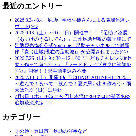
最近のエントリー
2026.8.3～8.4 足助中学校生徒さんによる職場体験レ
ポート(^^♪
2026.6.13（土）～9.6（日）開催中！！『足助ノ漆展
（あすけのうるしてん）』三州足助屋敷の萬々館にて
足助観光協会公式YouTube「足助チャンネル」で最新
作『真弓山城(現在の足助城)』が公開されました(^^♪
2026.7.26（日）9：30～12：00『こどもチャレンジin足
助～作って遊ぼう～』『フードドライブ食卓に笑顔を
(^^♪』開催！！※事前申込み不要
2026.7.18（土）開催!!★『ICHINOTANI NIGHT2026』
～遊んで！食べて！飲んで！夏の思い出を作ろう～雨
天は7/19（日）に順延
7月9日（木）10時ごろ 巴川本流に300キロの湖産あゆ
追加放流決定！！
カテゴリー
その他・豊田市・足助の催事など