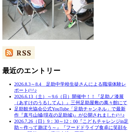
最近のエントリー
2026.8.3～8.4 足助中学校生徒さんによる職場体験レ
ポート(^^♪
2026.6.13（土）～9.6（日）開催中！！『足助ノ漆展
（あすけのうるしてん）』三州足助屋敷の萬々館にて
足助観光協会公式YouTube「足助チャンネル」で最新
作『真弓山城(現在の足助城)』が公開されました(^^♪
2026.7.26（日）9：30～12：00『こどもチャレンジin足
助～作って遊ぼう～』『フードドライブ食卓に笑顔を