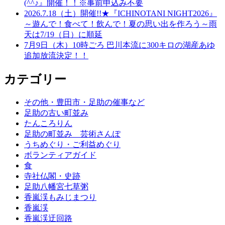
(^^♪』開催！！※事前申込み不要
2026.7.18（土）開催!!★『ICHINOTANI NIGHT2026』
～遊んで！食べて！飲んで！夏の思い出を作ろう～雨
天は7/19（日）に順延
7月9日（木）10時ごろ 巴川本流に300キロの湖産あゆ
追加放流決定！！
カテゴリー
その他・豊田市・足助の催事など
足助の古い町並み
たんころりん
足助の町並み 芸術さんぽ
うちめぐり・ご利益めぐり
ボランティアガイド
食
寺社仏閣・史跡
足助八幡宮七草粥
香嵐渓もみじまつり
香嵐渓
香嵐渓迂回路