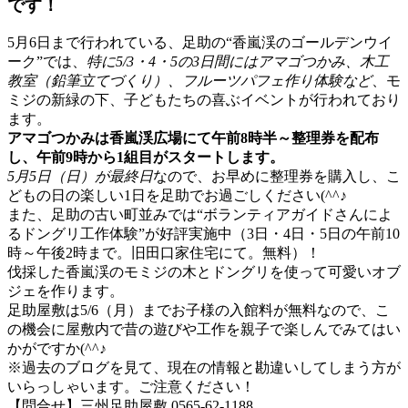
です！
5月6日まで行われている、足助の“香嵐渓のゴールデンウイ
ーク”では、
特に5/3・4・5の3日間にはアマゴつかみ、木工
教室（鉛筆立てづくり）、フルーツパフェ作り体験など
、モ
ミジの新緑の下、子どもたちの喜ぶイベントが行われており
ます。
アマゴつかみは香嵐渓広場にて午前8時半～整理券を配布
し、午前9時から1組目がスタートします。
5月5日（日）が最終日
なので、お早めに整理券を購入し、こ
どもの日の楽しい1日を足助でお過ごしください(^^♪
また、足助の古い町並みでは“ボランティアガイドさんによ
るドングリ工作体験”が好評実施中（3日・4日・5日の午前10
時～午後2時まで。旧田口家住宅にて。無料）！
伐採した香嵐渓のモミジの木とドングリを使って可愛いオブ
ジェを作ります。
足助屋敷は5/6（月）までお子様の入館料が無料なので、こ
の機会に屋敷内で昔の遊びや工作を親子で楽しんでみてはい
かがですか(^^♪
※過去のブログを見て、現在の情報と勘違いしてしまう方が
いらっしゃいます。ご注意ください！
【問合せ】三州足助屋敷 0565-62-1188