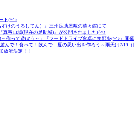
ト(^^♪
漆展（あすけのうるしてん）』三州足助屋敷の萬々館にて
『真弓山城(現在の足助城)』が公開されました(^^♪
ンジin足助～作って遊ぼう～』『フードドライブ食卓に笑顔を(^^♪』
HT2026』～遊んで！食べて！飲んで！夏の思い出を作ろう～雨天は7/1
追加放流決定！！