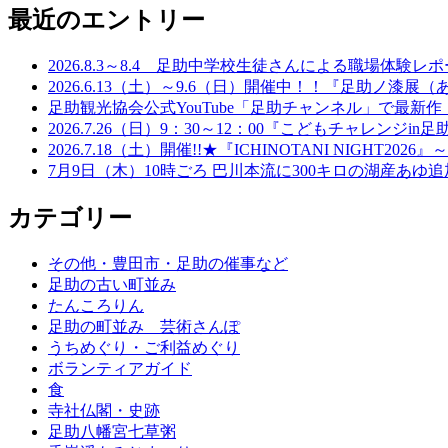
最近のエントリー
2026.8.3～8.4 足助中学校生徒さんによる職場体験レポー
2026.6.13（土）～9.6（日）開催中！！『足助ノ
足助観光協会公式YouTube「足助チャンネル」で最新作
2026.7.26（日）9：30～12：00『こどもチャレ
2026.7.18（土）開催!!★『ICHINOTANI NIG
7月9日（木）10時ごろ 巴川本流に300キロの湖産あゆ
カテゴリー
その他・豊田市・足助の催事など
足助の古い町並み
たんころりん
足助の町並み 芸術さんぽ
うちめぐり・ご利益めぐり
ボランティアガイド
食
寺社仏閣・史跡
足助八幡宮七草粥