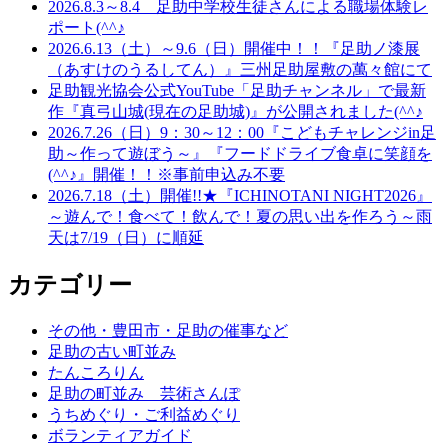
2026.8.3～8.4 足助中学校生徒さんによる職場体験レ
ポート(^^♪
2026.6.13（土）～9.6（日）開催中！！『足助ノ漆展
（あすけのうるしてん）』三州足助屋敷の萬々館にて
足助観光協会公式YouTube「足助チャンネル」で最新
作『真弓山城(現在の足助城)』が公開されました(^^♪
2026.7.26（日）9：30～12：00『こどもチャレンジin足
助～作って遊ぼう～』『フードドライブ食卓に笑顔を
(^^♪』開催！！※事前申込み不要
2026.7.18（土）開催!!★『ICHINOTANI NIGHT2026』
～遊んで！食べて！飲んで！夏の思い出を作ろう～雨
天は7/19（日）に順延
カテゴリー
その他・豊田市・足助の催事など
足助の古い町並み
たんころりん
足助の町並み 芸術さんぽ
うちめぐり・ご利益めぐり
ボランティアガイド