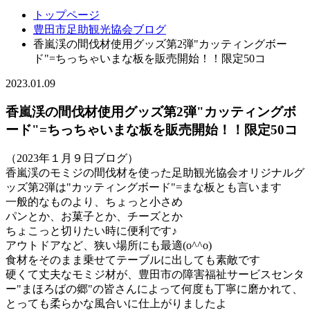
トップページ
豊田市足助観光協会ブログ
香嵐渓の間伐材使用グッズ第2弾"カッティングボー
ド"=ちっちゃいまな板を販売開始！！限定50コ
2023.01.09
香嵐渓の間伐材使用グッズ第2弾"カッティングボ
ード"=ちっちゃいまな板を販売開始！！限定50コ
（2023年１月９日ブログ）
香嵐渓のモミジの間伐材を使った足助観光協会オリジナルグ
ッズ第2弾は"カッティングボード"=まな板とも言います
一般的なものより、ちょっと小さめ
パンとか、お菓子とか、チーズとか
ちょこっと切りたい時に便利です♪
アウトドアなど、狭い場所にも最適(o^^o)
食材をそのまま乗せてテーブルに出しても素敵です
硬くて丈夫なモミジ材が、豊田市の障害福祉サービスセンタ
ー"まほろばの郷"の皆さんによって何度も丁寧に磨かれて、
とっても柔らかな風合いに仕上がりましたよ