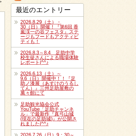
最近のエントリー
2026.8.29（土）・
30（日）開催！『第6回 香
嵐渓一の谷フェスタ』ステ
ージもフードもアクティビ
ティも！
2026.8.3～8.4 足助中学
校生徒さんによる職場体験
レポート(^^♪
2026.6.13（土）～
9.6（日）開催中！！『足
助ノ漆展（あすけのうるし
てん）』三州足助屋敷の
萬々館にて
足助観光協会公式
YouTube「足助チャンネ
ル」で最新作『真弓山城
(現在の足助城)』が公開さ
れました(^^♪
2026.7.26（日）9：30～