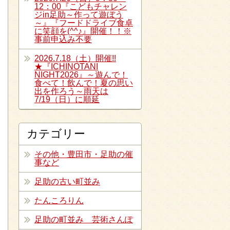
12：00『こどもチャレン
ジin足助～作って遊ぼう
～』『フードドライブ食卓
に笑顔を(^^♪』開催！！※
事前申込み不要
2026.7.18（土）開催!!
★『ICHINOTANI
NIGHT2026』～遊んで！
食べて！飲んで！夏の思い
出を作ろう～雨天は
7/19（日）に順延
カテゴリー
その他・豊田市・足助の催
事など
足助の古い町並み
たんころりん
足助の町並み 芸術さんぽ