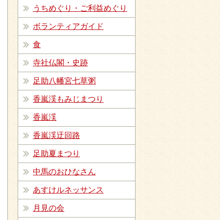
うちめぐり・ご利益めぐり
ボランティアガイド
食
寺社仏閣・史跡
足助八幡宮七草粥
香嵐渓もみじまつり
香嵐渓
香嵐渓迂回路
足助夏まつり
中馬のおひなさん
あすけルネッサンス
月見の会