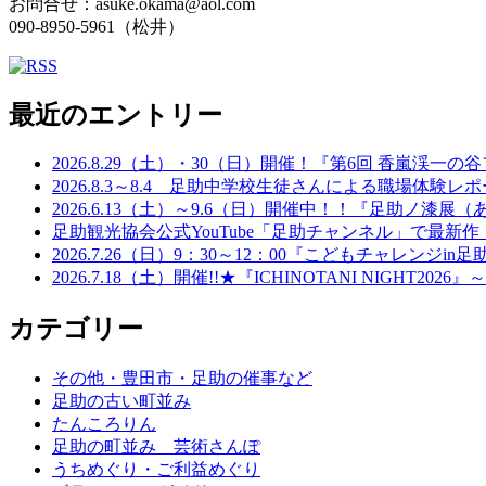
お問合せ：asuke.okama@aol.com
090-8950-5961（松井）
最近のエントリー
2026.8.29（土）・30（日）開催！『第6回 香嵐
2026.8.3～8.4 足助中学校生徒さんによる職場体験レポー
2026.6.13（土）～9.6（日）開催中！！『足助ノ
足助観光協会公式YouTube「足助チャンネル」で最新作
2026.7.26（日）9：30～12：00『こどもチャレ
2026.7.18（土）開催!!★『ICHINOTANI NIG
カテゴリー
その他・豊田市・足助の催事など
足助の古い町並み
たんころりん
足助の町並み 芸術さんぽ
うちめぐり・ご利益めぐり