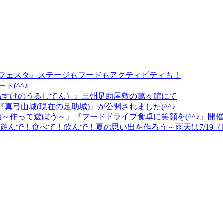
渓一の谷フェスタ』ステージもフードもアクティビティも！
ト(^^♪
漆展（あすけのうるしてん）』三州足助屋敷の萬々館にて
『真弓山城(現在の足助城)』が公開されました(^^♪
ンジin足助～作って遊ぼう～』『フードドライブ食卓に笑顔を(^^♪』
HT2026』～遊んで！食べて！飲んで！夏の思い出を作ろう～雨天は7/1