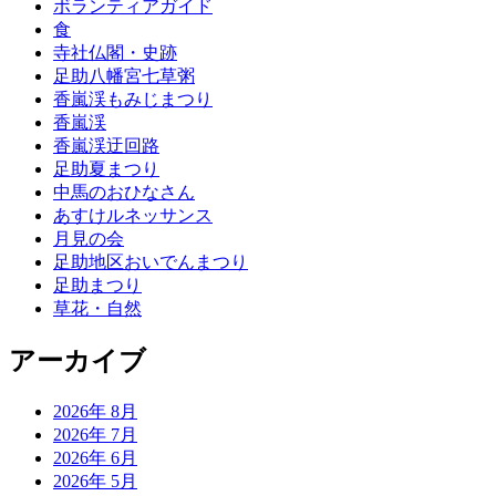
ボランティアガイド
食
寺社仏閣・史跡
足助八幡宮七草粥
香嵐渓もみじまつり
香嵐渓
香嵐渓迂回路
足助夏まつり
中馬のおひなさん
あすけルネッサンス
月見の会
足助地区おいでんまつり
足助まつり
草花・自然
アーカイブ
2026年 8月
2026年 7月
2026年 6月
2026年 5月