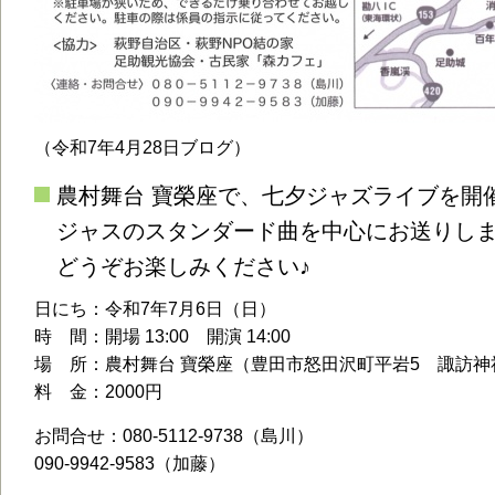
（令和7年4月28日ブログ）
農村舞台 寶榮座で、七夕ジャズライブを開
ジャスのスタンダード曲を中心にお送りし
どうぞお楽しみください♪
日にち：令和7年7月6日（日）
時 間：開場 13:00 開演 14:00
場 所：農村舞台 寶榮座（豊田市怒田沢町平岩5 諏訪神
料 金：2000円
お問合せ：080-5112-9738（島川）
090-9942-9583（加藤）