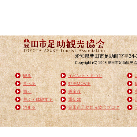
愛知県豊田市足助町宮平34-1 電話:0
Copyright (C) 1998 豊
観る
イベント・まつり
食べる
動画MOVIE
買う
香嵐渓
遊ぶ・体験する
重伝建
泊まる
豊田市足助観光協会ブログ